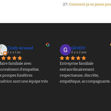
Comment ça se passe pour
Cindy Arnaud
Gil HEY
il y a 1 an
il y a 2 ans
faire familiale avec 
Entreprise familiale 
ormément d'empathie.
extraordinairement 
s pompes funèbres 
respectueuse, discrète, 
udrion sont une équipe très 
empathique, accompagnante. 
mpréhensive.
Un professionnalisme sans 
le nous accompagne dans 
faille pour une cérémonie 
 moment qu'on ne souhaite 
parfaitement organisée. Merci
personne de vivre. Mais 
à toute l’équipe pour leur 
urs douceur et leurs 
posture et leur respect du 