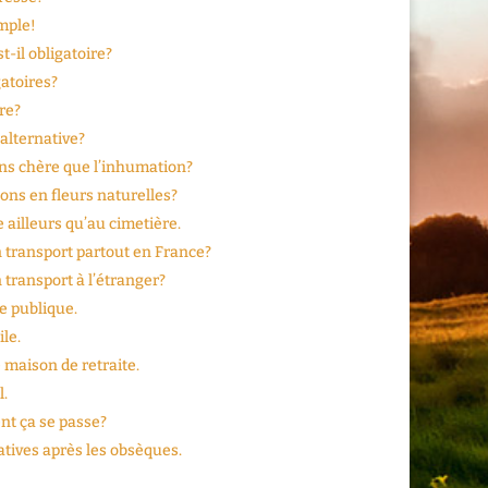
mple!
-il obligatoire?
gatoires?
ire?
alternative?
ns chère que l’inhumation?
ons en fleurs naturelles?
 ailleurs qu’au cimetière.
 transport partout en France?
transport à l’étranger?
ie publique.
ile.
e maison de retraite.
l.
t ça se passe?
tives après les obsèques.