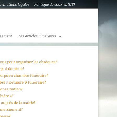
formations légales
Politique de cookies (UE)
ssement
Les Articles Funéraires
us pour organiser les obsèques?
ps à domicile?
corps en chambre funéraire?
bre mortuaire & funéraire?
conservation?
bière »?
 auprès de la mairie?
remerciement?
resse?