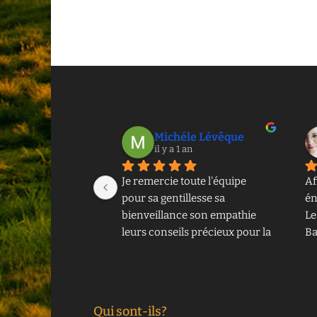
Michéle Lévêque
il y a 1 an
Je remercie toute l'équipe 
Af
pour sa gentillesse sa 
én
bienveillance son empathie 
Le
leurs conseils précieux pour la 
Ba
suite lors du décès de mon 
co
papa .
El
un
a 
Qui sont-ils?
le