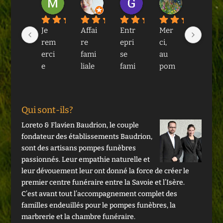
il y a 1 an
il y a 1 an
il y a 2 ans
il y a 3 ans
Je 
Affai
Entr
Mer
Ma 
rem
re 
epri
ci, 
fami
erci
fami
se 
au 
lle a 
e 
liale 
fami
pom
eu 
tout
avec 
liale 
pe 
réce
e 
éno
extr
funé
mm
l'équ
rmé
aord
rair
ent 
Qui sont-ils?
ipe 
men
inair
e 
reco
Loreto & Flavien Baudrion, le couple
pou
t 
eme
Bou
urs 
fondateur des établissements Baudrion,
r sa 
d'e
nt 
drio
aux 
sont des artisans pompes funèbres
gent
mpa
resp
n, 
serv
passionnés. Leur empathie naturelle et
illes
thie.
ectu
pou
ices 
leur dévouement leur ont donné la force de créer le
se sa 
Les 
euse
r 
de 
premier centre funéraire entre la Savoie et l’Isère.
bien
pom
, 
leur
Bau
C’est avant tout l’accompagnement complet des
veill
pes 
disc
s 
drio
familles endeuillés pour le pompes funèbres, la
anc
funè
rète, 
prof
n 
marbrerie et la chambre funéraire.
e 
bres 
emp
essi
Pom