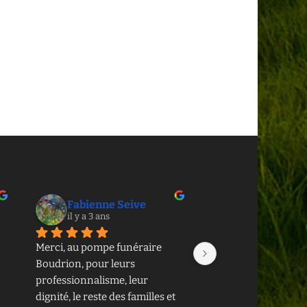
Fabienne Seive
Célia MM
il y a 3 ans
il y a 3 ans
Merci, au pompe funéraire 
Ma famille a eu réc
Boudrion, pour leurs 
recours aux services
professionnalisme, leur 
Baudrion Pompes Fu
dignité, le reste des familles et 
nous tenons à expri