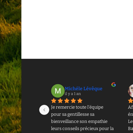
Michéle Lévêque
il y a 1 an
Je remercie toute l'équipe 
Af
pour sa gentillesse sa 
én
bienveillance son empathie 
Le
leurs conseils précieux pour la 
Ba