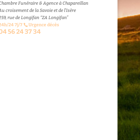
Chambre Funéraire & Agence à Chapareillan
Au croisement de la Savoie et de l’Isère
259, rue de Longifan “ZA Longifan”
24h/24 7j/7
Urgence décès
04 56 24 37 34