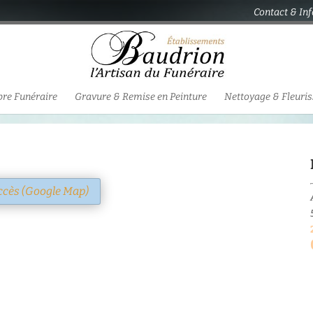
Contact & In
re Funéraire
Gravure & Remise en Peinture
Nettoyage & Fleuri
accès (Google Map)