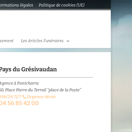
formations légales
Politique de cookies (UE)
ssement
Les Articles Funéraires
Pays du Grésivaudan
Agence à Pontcharra
50, Place Pierre du Terrail “place de la Poste”
24h/24 7j/7
Urgence décès
04 56 85 42 00