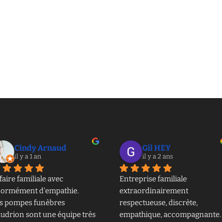
Cindy Arnaud
Gil HEY
il y a 1 an
il y a 2 ans
faire familiale avec 
Entreprise familiale 
ormément d'empathie.
extraordinairement 
s pompes funèbres 
respectueuse, discrète, 
udrion sont une équipe très 
empathique, accompagnante. 