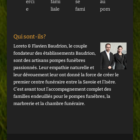
erci
fami
se 
au 
lle a 
e 
liale 
fami
pom
eu 
tout
avec 
liale 
pe 
réce
e 
éno
extr
funé
mm
l'équ
rmé
aord
rair
ent 
Qui sont-ils?
ipe 
men
inair
e 
reco
Loreto & Flavien Baudrion, le couple
pou
t 
eme
Bou
urs 
fondateur des établissements Baudrion,
r sa 
d'e
nt 
drio
aux 
sont des artisans pompes funèbres
gent
mpa
resp
n, 
serv
passionnés. Leur empathie naturelle et
illes
thie.
ectu
pou
ices 
leur dévouement leur ont donné la force de créer le
se sa 
Les 
euse
r 
de 
premier centre funéraire entre la Savoie et l’Isère.
bien
pom
, 
leur
Bau
C’est avant tout l’accompagnement complet des
veill
pes 
disc
s 
drio
familles endeuillés pour le pompes funèbres, la
anc
funè
rète, 
prof
n 
marbrerie et la chambre funéraire.
e 
bres 
emp
essi
Pom
son 
Bau
athi
onn
pes 
emp
drio
que, 
alis
Fun
athi
n 
acco
me, 
èbre
e 
sont 
mpa
leur 
s et 